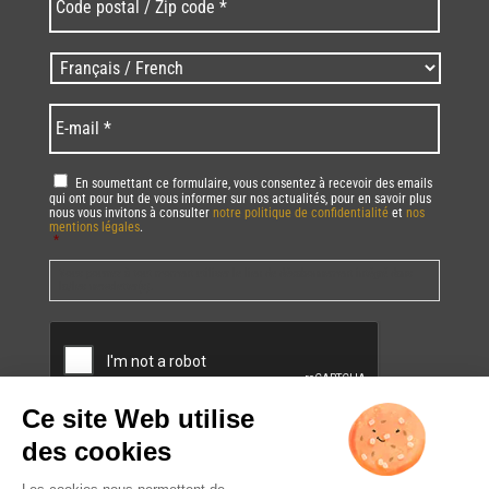
postal
/
Zip
Langues
code
/
*
*
Language
*
E-
mail
*
RGPD
*
En soumettant ce formulaire, vous consentez à recevoir des emails
qui ont pour but de vous informer sur nos actualités, pour en savoir plus
nous vous invitons à consulter
notre politique de confidentialité
et
nos
mentions légales
.
*
Vous pourrez à tout moment utiliser le lien de désabonnement intégré dans
la/les newsletter(s).
CAPTCHA