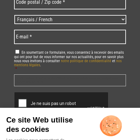
postal
/
Zip
Langues
code
/
*
*
Language
*
E-
mail
*
RGPD
*
En soumettant ce formulaire, vous consentez à recevoir des emails
qui ont pour but de vous informer sur nos actualités, pour en savoir plus
nous vous invitons à consulter
notre politique de confidentialité
et
nos
mentions légales
.
*
Vous pourrez à tout moment utiliser le lien de désabonnement intégré dans
la/les newsletter(s).
CAPTCHA