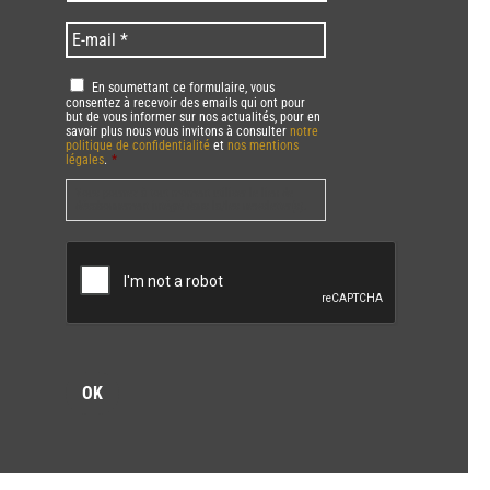
/
code
Language
*
E-
*
*
mail
*
RGPD
*
En soumettant ce formulaire, vous
consentez à recevoir des emails qui ont pour
but de vous informer sur nos actualités, pour en
savoir plus nous vous invitons à consulter
notre
politique de confidentialité
et
nos mentions
légales
.
*
Vous pourrez à tout moment utiliser le lien de
désabonnement intégré dans la/les newsletter(s).
CAPTCHA