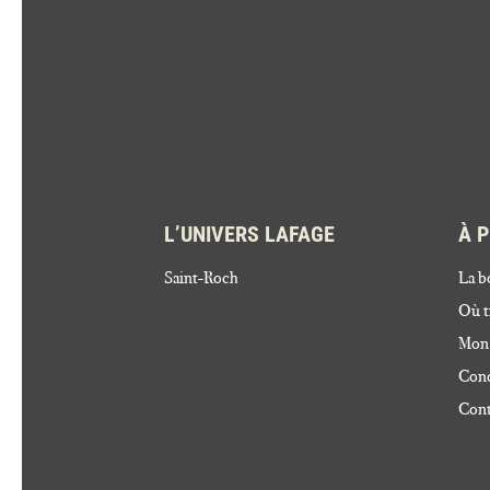
L’UNIVERS LAFAGE
À 
Saint-Roch
La b
Où t
Mon
Cond
Cont