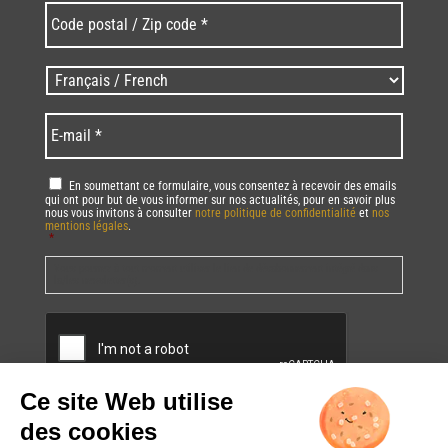
Code
postal
/
Zip
Langues
code
/
*
*
Language
*
E-
mail
*
RGPD
*
En soumettant ce formulaire, vous consentez à recevoir des emails
qui ont pour but de vous informer sur nos actualités, pour en savoir plus
nous vous invitons à consulter
notre politique de confidentialité
et
nos
mentions légales
.
*
Vous pourrez à tout moment utiliser le lien de désabonnement intégré dans
la/les newsletter(s).
CAPTCHA