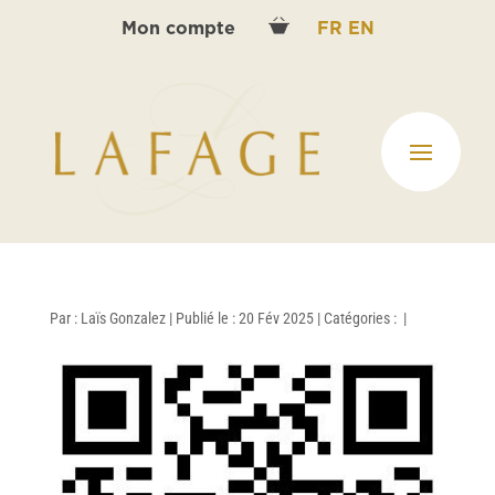
Mon compte
FR
EN
Par :
Laïs Gonzalez
|
Publié le : 20 Fév 2025
|
Catégories :
|