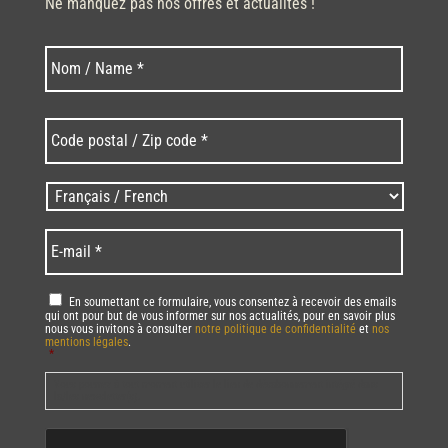
Ne manquez pas nos offres et actualités !
Nom
Nom
*
Code
postal
/
Zip
Langues
code
/
*
*
Language
*
E-
mail
*
RGPD
*
En soumettant ce formulaire, vous consentez à recevoir des emails
qui ont pour but de vous informer sur nos actualités, pour en savoir plus
nous vous invitons à consulter
notre politique de confidentialité
et
nos
mentions légales
.
*
Vous pourrez à tout moment utiliser le lien de désabonnement intégré dans
la/les newsletter(s).
CAPTCHA