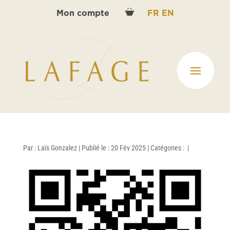
Mon compte
FR
EN
Par :
Laïs Gonzalez
|
Publié le : 20 Fév 2025
|
Catégories :
|