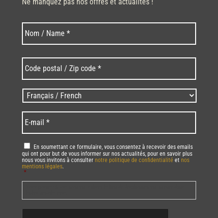
Ne manquez pas nos offres et actualités !
Nom
Nom
*
Code
postal
/
Zip
Langues
code
/
*
*
Language
*
E-
mail
*
RGPD
*
En soumettant ce formulaire, vous consentez à recevoir des emails
qui ont pour but de vous informer sur nos actualités, pour en savoir plus
nous vous invitons à consulter
notre politique de confidentialité
et
nos
mentions légales
.
*
Vous pourrez à tout moment utiliser le lien de désabonnement intégré dans
la/les newsletter(s).
CAPTCHA