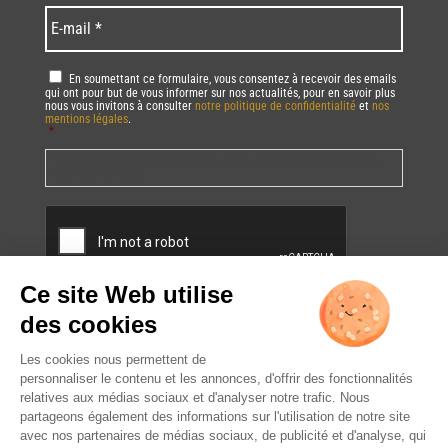
*
*
Language
*
E-
mail
*
RGPD
*
En soumettant ce formulaire, vous consentez à recevoir des emails
qui ont pour but de vous informer sur nos actualités, pour en savoir plus
nous vous invitons à consulter
notre politique de confidentialité
et
nos
mentions légales
.
*
Vous pourrez à tout moment utiliser le lien de désabonnement intégré dans
la/les newsletter(s).
CAPTCHA