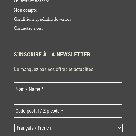
Où trouver nos vins
Mon compte
Conditions générales de ventes
Contactez-nous
S’INSCRIRE À LA NEWSLETTER
Ne manquez pas nos offres et actualités !
Nom
Nom
*
Code
postal
/
Zip
Langues
code
/