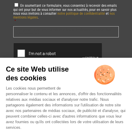
RGPD
*
En soumettant ce formulaire, vous consentez à recevoir des emails
qui ont pour but de vous informer sur nos actualités, pour en savoir plus
nous vous invitons à consulter
notre politique de confidentialité
et
nos
mentions légales
.
*
Vous pourrez à tout moment utiliser le lien de désabonnement intégré dans
la/les newsletter(s).
CAPTCHA
L’ABUS D’ALCOOL EST