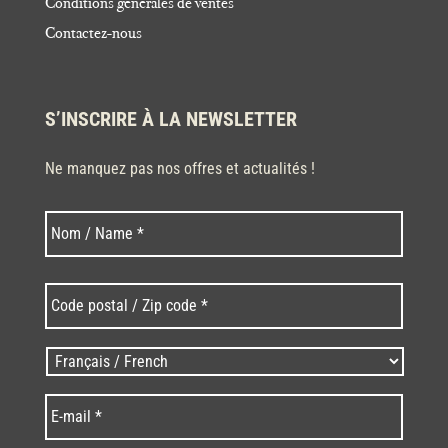
Conditions générales de ventes
Contactez-nous
S’INSCRIRE À LA NEWSLETTER
Ne manquez pas nos offres et actualités !
Nom
Nom
*
Code
postal
/
Zip
Langues
code
/
*
*
Language
*
E-
mail
*