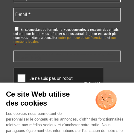
code
/
*
*
Language
*
E-
mail
*
RGPD
*
En soumettant ce formulaire, vous consentez à recevoir des emails
qui ont pour but de vous informer sur nos actualités, pour en savoir plus
nous vous invitons à consulter
notre politique de confidentialité
et
nos
mentions légales
.
*
Vous pourrez à tout moment utiliser le lien de désabonnement intégré dans
la/les newsletter(s).
CAPTCHA