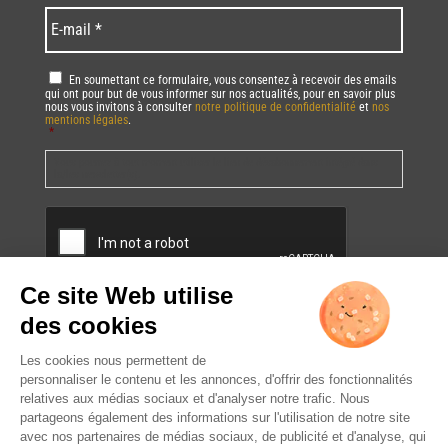
*
*
Language
*
E-
mail
*
RGPD
*
En soumettant ce formulaire, vous consentez à recevoir des emails
qui ont pour but de vous informer sur nos actualités, pour en savoir plus
nous vous invitons à consulter
notre politique de confidentialité
et
nos
mentions légales
.
*
Vous pourrez à tout moment utiliser le lien de désabonnement intégré dans
la/les newsletter(s).
CAPTCHA