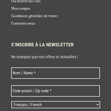
Où trouver nos vins
Mon compte
Conditions générales de ventes
Contactez-nous
S’INSCRIRE À LA NEWSLETTER
Ne manquez pas nos offres et actualités !
Nom
Nom
*
Code
postal
/
Zip
Langues
code
/