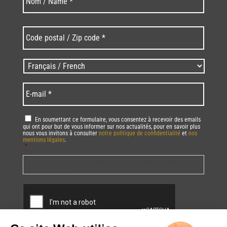
Code
postal
/
Zip
Langues
code
/
*
*
Language
*
E-
mail
*
RGPD
*
En soumettant ce formulaire, vous consentez à recevoir des emails
qui ont pour but de vous informer sur nos actualités, pour en savoir plus
nous vous invitons à consulter
notre politique de confidentialité
et
nos
mentions légales
.
*
Vous pourrez à tout moment utiliser le lien de désabonnement intégré dans
la/les newsletter(s).
CAPTCHA