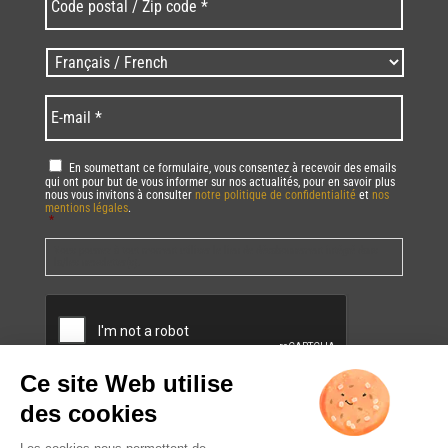
postal
/
Zip
Langues
code
/
*
*
Language
*
E-
mail
*
RGPD
*
En soumettant ce formulaire, vous consentez à recevoir des emails
qui ont pour but de vous informer sur nos actualités, pour en savoir plus
nous vous invitons à consulter
notre politique de confidentialité
et
nos
mentions légales
.
*
Vous pourrez à tout moment utiliser le lien de désabonnement intégré dans
la/les newsletter(s).
CAPTCHA