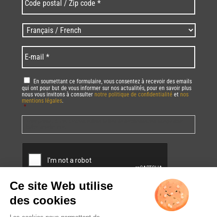
postal
/
Zip
Langues
code
/
*
*
Language
*
E-
mail
*
RGPD
*
En soumettant ce formulaire, vous consentez à recevoir des emails
qui ont pour but de vous informer sur nos actualités, pour en savoir plus
nous vous invitons à consulter
notre politique de confidentialité
et
nos
mentions légales
.
*
Vous pourrez à tout moment utiliser le lien de désabonnement intégré dans
la/les newsletter(s).
CAPTCHA