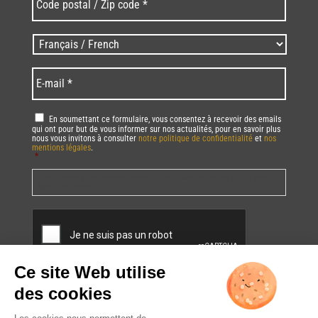
postal
/
Zip
Langues
code
/
*
*
Language
*
E-
mail
*
RGPD
*
En soumettant ce formulaire, vous consentez à recevoir des emails
qui ont pour but de vous informer sur nos actualités, pour en savoir plus
nous vous invitons à consulter
notre politique de confidentialité
et
nos
mentions légales
.
*
Vous pourrez à tout moment utiliser le lien de désabonnement intégré dans
la/les newsletter(s).
CAPTCHA