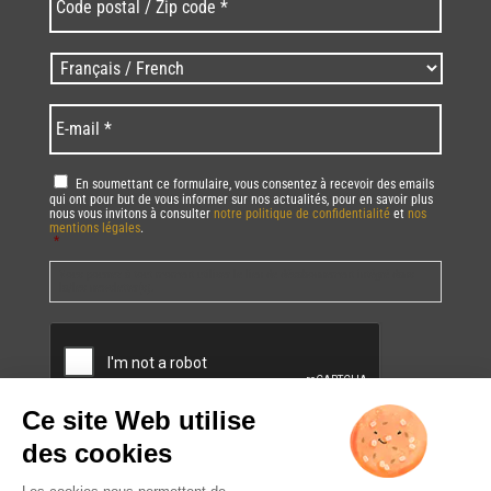
postal
/
Zip
Langues
code
/
*
*
Language
*
E-
mail
*
RGPD
*
En soumettant ce formulaire, vous consentez à recevoir des emails
qui ont pour but de vous informer sur nos actualités, pour en savoir plus
nous vous invitons à consulter
notre politique de confidentialité
et
nos
mentions légales
.
*
Vous pourrez à tout moment utiliser le lien de désabonnement intégré dans
la/les newsletter(s).
CAPTCHA