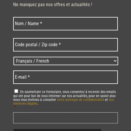
Ne manquez pas nos offres et actualités !
Nom
Nom
*
Code
postal
/
Zip
Langues
code
/
*
*
Language
*
E-
mail
*
RGPD
*
En soumettant ce formulaire, vous consentez à recevoir des emails
qui ont pour but de vous informer sur nos actualités, pour en savoir plus
nous vous invitons à consulter
notre politique de confidentialité
et
nos
mentions légales
.
*
Vous pourrez à tout moment utiliser le lien de désabonnement intégré dans
la/les newsletter(s).