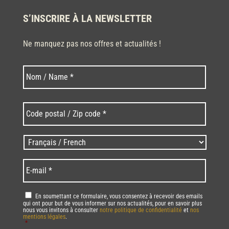
S’INSCRIRE À LA NEWSLETTER
Ne manquez pas nos offres et actualités !
Nom
Nom
*
Code
postal
/
Zip
Langues
code
/
*
*
Language
*
E-
mail
*
RGPD
*
En soumettant ce formulaire, vous consentez à recevoir des emails
qui ont pour but de vous informer sur nos actualités, pour en savoir plus
nous vous invitons à consulter
notre politique de confidentialité
et
nos
mentions légales
.
*