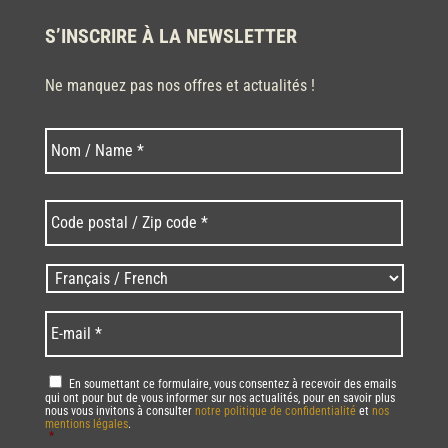
S’INSCRIRE À LA NEWSLETTER
Ne manquez pas nos offres et actualités !
Nom
Nom
*
Code
postal
/
Zip
Langues
code
/
*
*
Language
*
E-
mail
*
RGPD
*
En soumettant ce formulaire, vous consentez à recevoir des emails
qui ont pour but de vous informer sur nos actualités, pour en savoir plus
nous vous invitons à consulter
notre politique de confidentialité
et
nos
mentions légales
.
*