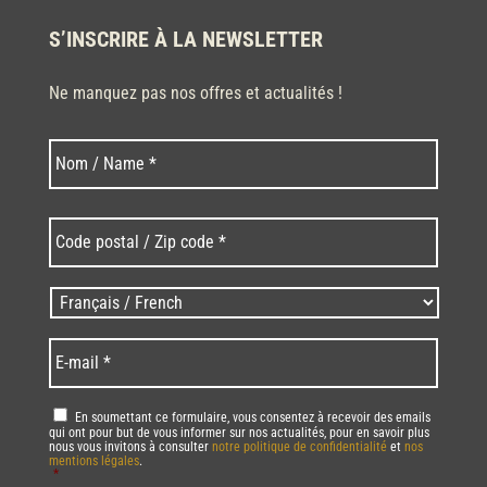
S’INSCRIRE À LA NEWSLETTER
Ne manquez pas nos offres et actualités !
Nom
Nom
*
Code
postal
/
Zip
Langues
code
/
*
*
Language
*
E-
mail
*
RGPD
*
En soumettant ce formulaire, vous consentez à recevoir des emails
qui ont pour but de vous informer sur nos actualités, pour en savoir plus
nous vous invitons à consulter
notre politique de confidentialité
et
nos
mentions légales
.
*