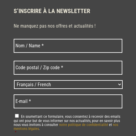
S’INSCRIRE À LA NEWSLETTER
Ne manquez pas nos offres et actualités !
Nom
Nom
*
Code
postal
/
Zip
Langues
code
/
*
*
Language
*
E-
mail
*
RGPD
*
En soumettant ce formulaire, vous consentez à recevoir des emails
qui ont pour but de vous informer sur nos actualités, pour en savoir plus
nous vous invitons à consulter
notre politique de confidentialité
et
nos
mentions légales
.
*