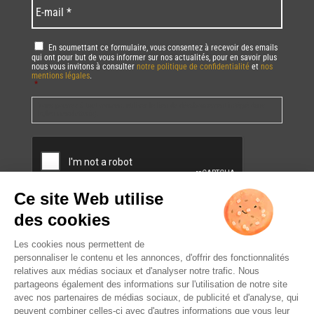
E-
mail
*
RGPD
*
En soumettant ce formulaire, vous consentez à recevoir des emails
qui ont pour but de vous informer sur nos actualités, pour en savoir plus
nous vous invitons à consulter
notre politique de confidentialité
et
nos
mentions légales
.
*
Vous pourrez à tout moment utiliser le lien de désabonnement intégré dans
la/les newsletter(s).
CAPTCHA