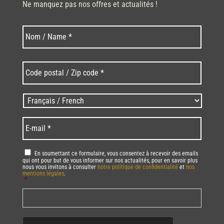
Ne manquez pas nos offres et actualités !
Nom
Nom
*
Code
postal
/
Zip
Langues
code
/
*
*
Language
*
E-
mail
*
RGPD
*
En soumettant ce formulaire, vous consentez à recevoir des emails
qui ont pour but de vous informer sur nos actualités, pour en savoir plus
nous vous invitons à consulter
notre politique de confidentialité
et
nos
mentions légales
.
*
Vous pourrez à tout moment utiliser le lien de désabonnement intégré dans
la/les newsletter(s).
CAPTCHA