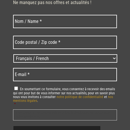
Ne manquez pas nos offres et actualités !
Nom
Nom
*
Code
postal
/
Zip
Langues
code
/
*
*
Language
*
E-
mail
*
RGPD
*
En soumettant ce formulaire, vous consentez à recevoir des emails
qui ont pour but de vous informer sur nos actualités, pour en savoir plus
nous vous invitons à consulter
notre politique de confidentialité
et
nos
mentions légales
.
*
Vous pourrez à tout moment utiliser le lien de désabonnement intégré dans
la/les newsletter(s).
CAPTCHA