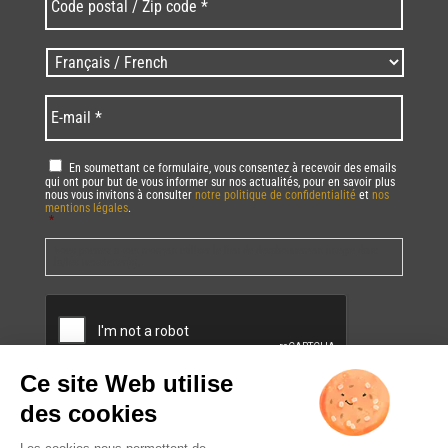
postal
/
Zip
Langues
code
/
*
*
Language
*
E-
mail
*
RGPD
*
En soumettant ce formulaire, vous consentez à recevoir des emails
qui ont pour but de vous informer sur nos actualités, pour en savoir plus
nous vous invitons à consulter
notre politique de confidentialité
et
nos
mentions légales
.
*
Vous pourrez à tout moment utiliser le lien de désabonnement intégré dans
la/les newsletter(s).
CAPTCHA