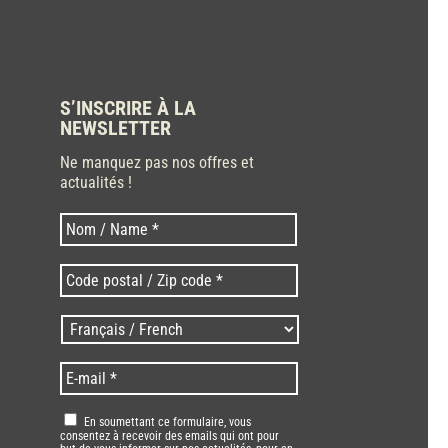
S’INSCRIRE À LA
NEWSLETTER
Ne manquez pas nos offres et
actualités !
Nom
Nom
*
Code
postal
/
Langues
Zip
/
code
Language
*
E-
*
*
mail
*
RGPD
*
En soumettant ce formulaire, vous
consentez à recevoir des emails qui ont pour