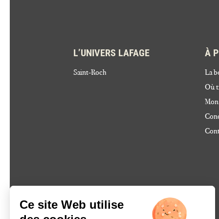
L’UNIVERS LAFAGE
À 
Saint-Roch
La b
Où t
Mon
Cond
Cont