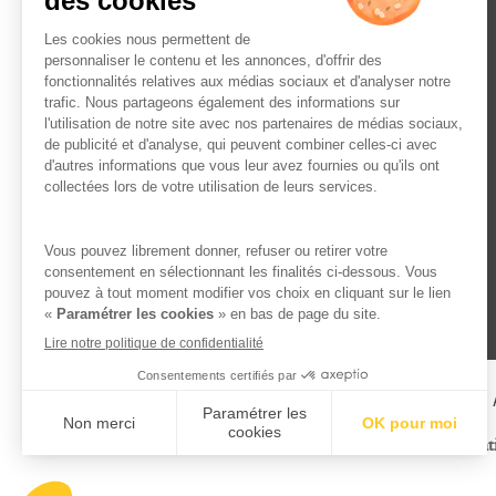
L’ABUS D’ALCOOL EST 
Famille Lafage
Menti