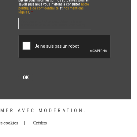
but de vous informer sur nos actualités, pour en
savoir plus nous vous invitons à consulter
notre
politique de confidentialité
et
nos mentions
légales
.
*
Vous pourrez à tout moment utiliser le lien de
désabonnement intégré dans la/les newsletter(s).
CAPTCHA
MMER AVEC MODÉRATION.
es cookies
Crédits