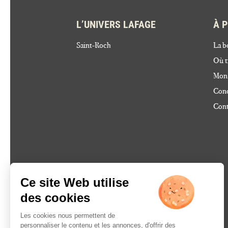
L’UNIVERS LAFAGE
À 
Saint-Roch
La b
Où t
Mon
Cond
Cont