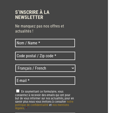
S’INSCRIRE À LA
NEWSLETTER
Ne manquez pas nos offres et
actualités !
Nom
Nom
*
Code
postal
/
Langues
Zip
/
code
Language
*
E-
*
*
mail
*
RGPD
*
En soumettant ce formulaire, vous
consentez à recevoir des emails qui ont pour
but de vous informer sur nos actualités, pour en
savoir plus nous vous invitons à consulter
notre
politique de confidentialité
et
nos mentions
légales
.
*