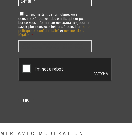
mail
*
RGPD
*
En soumettant ce formulaire, vous
consentez à recevoir des emails qui ont pour
but de vous informer sur nos actualités, pour en
savoir plus nous vous invitons à consulter
notre
politique de confidentialité
et
nos mentions
légales
.
*
Vous pourrez à tout moment utiliser le lien de
désabonnement intégré dans la/les newsletter(s).
CAPTCHA
MMER AVEC MODÉRATION.