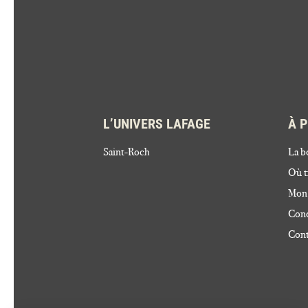
L’UNIVERS LAFAGE
À 
Saint-Roch
La b
Où t
Mon
Cond
Cont