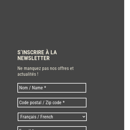
S’INSCRIRE À LA
NEWSLETTER
Ne manquez pas nos offres et
actualités !
Nom
Nom
*
Code
postal
/
Langues
Zip
/
code
Language
*
E-
*
*