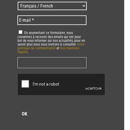
/
Langues
Zip
/
code
Language
*
E-
*
*
mail
*
RGPD
*
En soumettant ce formulaire, vous
consentez à recevoir des emails qui ont pour
but de vous informer sur nos actualités, pour en
savoir plus nous vous invitons à consulter
notre
politique de confidentialité
et
nos mentions
légales
.
*
Vous pourrez à tout moment utiliser le lien de
désabonnement intégré dans la/les newsletter(s).
CAPTCHA