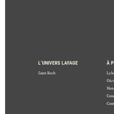
L’UNIVERS LAFAGE
À 
Saint-Roch
La b
Où t
Mon
Cond
Cont