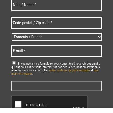
Nom
Nom
*
Code
postal
/
Zip
Langues
code
/
*
*
Language
*
E-
mail
*
RGPD
*
En soumettant ce formulaire, vous consentez à recevoir des emails
qui ont pour but de vous informer sur nos actualités, pour en savoir plus
nous vous invitons à consulter
notre politique de confidentialité
et
nos
mentions légales
.
*
Vous pourrez à tout moment utiliser le lien de désabonnement intégré dans
la/les newsletter(s).
CAPTCHA