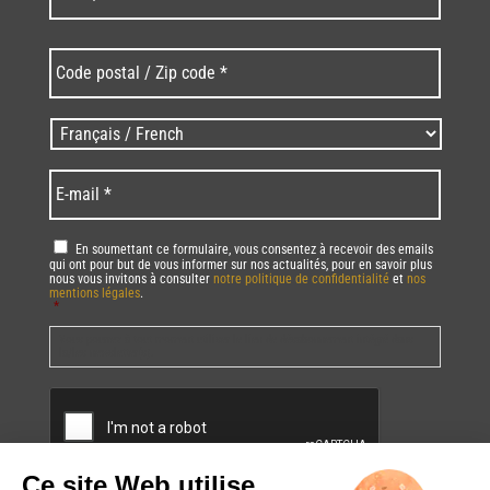
Code
postal
/
Zip
Langues
code
/
*
*
Language
*
E-
mail
*
RGPD
*
En soumettant ce formulaire, vous consentez à recevoir des emails
qui ont pour but de vous informer sur nos actualités, pour en savoir plus
nous vous invitons à consulter
notre politique de confidentialité
et
nos
mentions légales
.
*
Vous pourrez à tout moment utiliser le lien de désabonnement intégré dans
la/les newsletter(s).
CAPTCHA