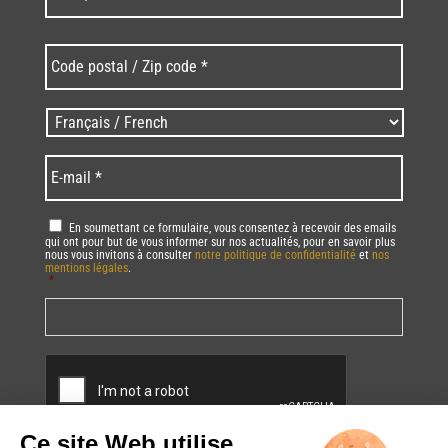
Code
postal
/
Zip
Langues
code
/
*
*
Language
*
E-
mail
*
RGPD
*
En soumettant ce formulaire, vous consentez à recevoir des emails
qui ont pour but de vous informer sur nos actualités, pour en savoir plus
nous vous invitons à consulter
notre politique de confidentialité
et
nos
mentions légales
.
*
Vous pourrez à tout moment utiliser le lien de désabonnement intégré dans
la/les newsletter(s).
CAPTCHA