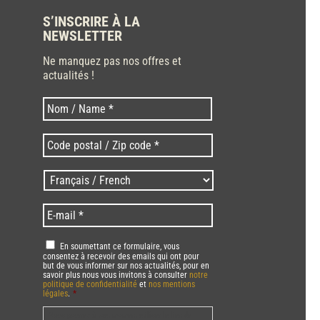
S’INSCRIRE À LA
NEWSLETTER
Ne manquez pas nos offres et
actualités !
Nom
Nom
*
Code
postal
/
Langues
Zip
/
code
Language
*
E-
*
*
mail
*
RGPD
*
En soumettant ce formulaire, vous
consentez à recevoir des emails qui ont pour
but de vous informer sur nos actualités, pour en
savoir plus nous vous invitons à consulter
notre
politique de confidentialité
et
nos mentions
légales
.
*
Vous pourrez à tout moment utiliser le lien de