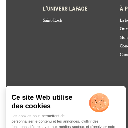
L’UNIVERS LAFAGE
À 
Saint-Roch
La b
Où t
Mon
Cond
Cont