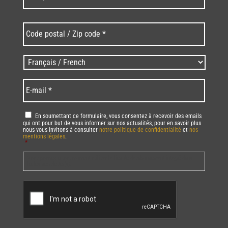
Code
postal
/
Zip
Langues
code
/
*
*
Language
*
E-
mail
*
RGPD
*
En soumettant ce formulaire, vous consentez à recevoir des emails
qui ont pour but de vous informer sur nos actualités, pour en savoir plus
nous vous invitons à consulter
notre politique de confidentialité
et
nos
mentions légales
.
*
Vous pourrez à tout moment utiliser le lien de désabonnement intégré dans
la/les newsletter(s).
CAPTCHA