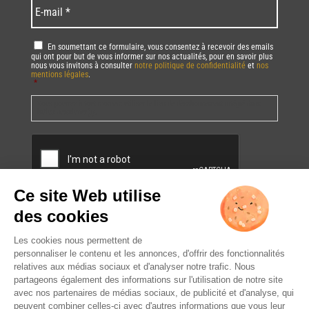
E-
mail
*
RGPD
*
En soumettant ce formulaire, vous consentez à recevoir des emails
qui ont pour but de vous informer sur nos actualités, pour en savoir plus
nous vous invitons à consulter
notre politique de confidentialité
et
nos
mentions légales
.
*
Vous pourrez à tout moment utiliser le lien de désabonnement intégré dans
la/les newsletter(s).
CAPTCHA