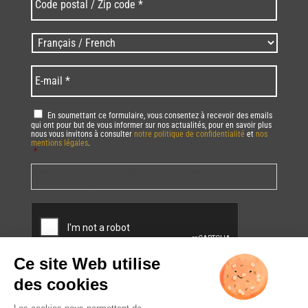
postal
/
Zip
Langues
code
/
*
*
Language
*
E-
mail
*
RGPD
*
En soumettant ce formulaire, vous consentez à recevoir des emails
qui ont pour but de vous informer sur nos actualités, pour en savoir plus
nous vous invitons à consulter
notre politique de confidentialité
et
nos
mentions légales
.
*
Vous pourrez à tout moment utiliser le lien de désabonnement intégré dans
la/les newsletter(s).
CAPTCHA