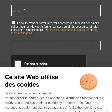
/
*
*
Language
*
E-
mail
*
RGPD
*
En soumettant ce formulaire, vous consentez à recevoir des emails
qui ont pour but de vous informer sur nos actualités, pour en savoir plus
nous vous invitons à consulter
notre politique de confidentialité
et
nos
mentions légales
.
*
Vous pourrez à tout moment utiliser le lien de désabonnement intégré dans
la/les newsletter(s).
CAPTCHA