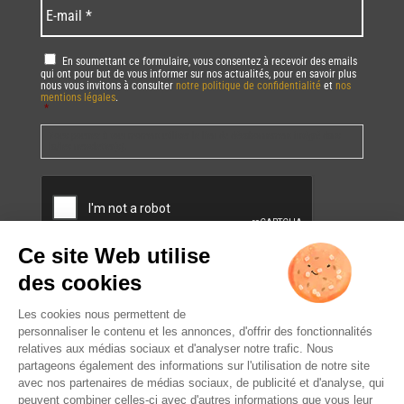
E-
mail
*
RGPD
*
En soumettant ce formulaire, vous consentez à recevoir des emails
qui ont pour but de vous informer sur nos actualités, pour en savoir plus
nous vous invitons à consulter
notre politique de confidentialité
et
nos
mentions légales
.
*
Vous pourrez à tout moment utiliser le lien de désabonnement intégré dans
la/les newsletter(s).
CAPTCHA