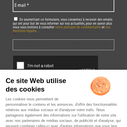
E-
mail
*
RGPD
*
En soumettant ce formulaire, vous consentez à recevoir des emails
qui ont pour but de vous informer sur nos actualités, pour en savoir plus
nous vous invitons à consulter
notre politique de confidentialité
et
nos
mentions légales
.
*
Vous pourrez à tout moment utiliser le lien de désabonnement intégré dans
la/les newsletter(s).
CAPTCHA