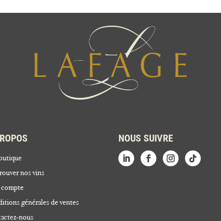
PROPOS
NOUS SUIVRE
outique
rouver nos vins
 compte
itions générales de ventes
actez-nous