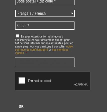
postal
/
Langues
Zip
/
code
Language
*
E-
*
*
mail
*
RGPD
*
En soumettant ce formulaire, vous
consentez à recevoir des emails qui ont pour
but de vous informer sur nos actualités, pour en
savoir plus nous vous invitons à consulter
notre
politique de confidentialité
et
nos mentions
légales
.
*
Vous pourrez à tout moment utiliser le lien de
désabonnement intégré dans la/les newsletter(s).
CAPTCHA