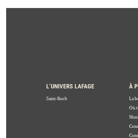
L’UNIVERS LAFAGE
À 
Saint-Roch
La b
Où t
Mon
Cond
Cont