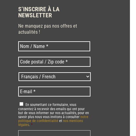
S’INSCRIRE À LA
NEWSLETTER
Ne manquez pas nos offres et
actualités !
Nom
Nom
*
Code
postal
/
Langues
Zip
/
code
Language
*
E-
*
*
mail
*
RGPD
*
En soumettant ce formulaire, vous
consentez à recevoir des emails qui ont pour
but de vous informer sur nos actualités, pour en
savoir plus nous vous invitons à consulter
notre
politique de confidentialité
et
nos mentions
légales
.
*
Vous pourrez à tout moment utiliser le lien de