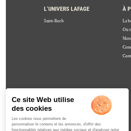
L’UNIVERS LAFAGE
À 
Saint-Roch
La b
Où t
Mon
Cond
Cont