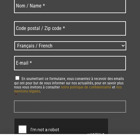
Nom
Nom
*
Code
postal
/
Zip
Langues
code
/
*
*
Language
*
E-
mail
*
RGPD
*
En soumettant ce formulaire, vous consentez à recevoir des emails
qui ont pour but de vous informer sur nos actualités, pour en savoir plus
nous vous invitons à consulter
notre politique de confidentialité
et
nos
mentions légales
.
*
Vous pourrez à tout moment utiliser le lien de désabonnement intégré dans
la/les newsletter(s).
CAPTCHA