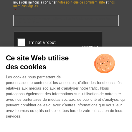
nous vous invitons à consulter
notre politique de confidentialité
et
nos
mentions légales
.
*
Vous pourrez à tout moment utiliser le lien de désabonnement intégré dans
la/les newsletter(s).
CAPTCHA
L’ABUS D’ALCOOL EST
DANGEREUX POUR LA SANTÉ.
À CONSOMMER AVEC