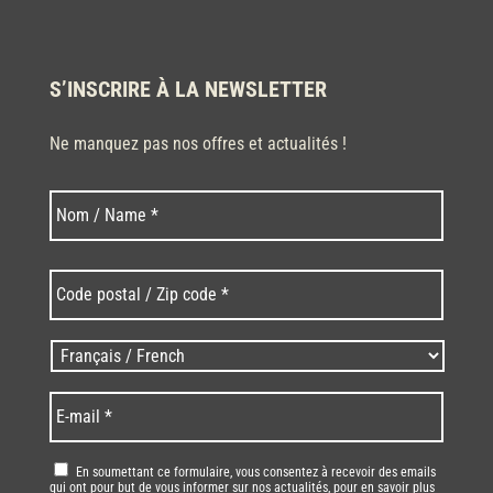
S’INSCRIRE À LA NEWSLETTER
Ne manquez pas nos offres et actualités !
Nom
Nom
*
Code
postal
/
Zip
Langues
code
/
*
*
Language
*
E-
mail
*
RGPD
*
En soumettant ce formulaire, vous consentez à recevoir des emails
qui ont pour but de vous informer sur nos actualités, pour en savoir plus