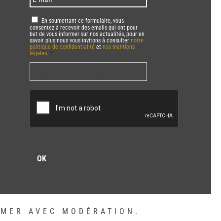
mail
*
RGPD
*
En soumettant ce formulaire, vous
consentez à recevoir des emails qui ont pour
but de vous informer sur nos actualités, pour en
savoir plus nous vous invitons à consulter
notre
politique de confidentialité
et
nos mentions
légales
.
*
Vous pourrez à tout moment utiliser le lien de
désabonnement intégré dans la/les newsletter(s).
CAPTCHA
MMER AVEC MODÉRATION.