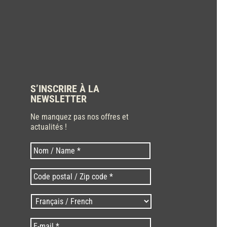
S’INSCRIRE À LA
NEWSLETTER
Ne manquez pas nos offres et
actualités !
Nom
Nom
*
Code
postal
/
Langues
Zip
/
code
Language
*
E-
*
*