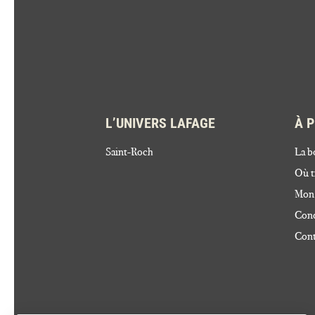
L’UNIVERS LAFAGE
À 
Saint-Roch
La b
Où t
Mon
Cond
Cont