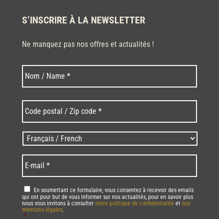
S’INSCRIRE À LA NEWSLETTER
Ne manquez pas nos offres et actualités !
Nom
Nom
*
Code
postal
/
Zip
Langues
code
/
*
*
Language
*
E-
mail
*
RGPD
*
En soumettant ce formulaire, vous consentez à recevoir des emails
qui ont pour but de vous informer sur nos actualités, pour en savoir plus
nous vous invitons à consulter
notre politique de confidentialité
et
nos
mentions légales
.
*