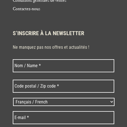
Conditions générales de ventes
Contactez-nous
S’INSCRIRE À LA NEWSLETTER
Ne manquez pas nos offres et actualités !
Nom
Nom
*
Code
postal
/
Zip
Langues
code
/
*
*
Language
*
E-
mail
*