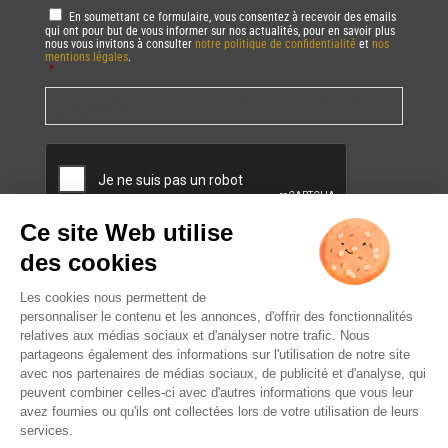
RGPD
*
En soumettant ce formulaire, vous consentez à recevoir des emails
qui ont pour but de vous informer sur nos actualités, pour en savoir plus
nous vous invitons à consulter
notre politique de confidentialité
et
nos
mentions légales
.
*
Vous pourrez à tout moment utiliser le lien de désabonnement intégré dans
la/les newsletter(s).
CAPTCHA
L’ABUS D’ALCOOL EST
DANGEREUX POUR LA SANTÉ.