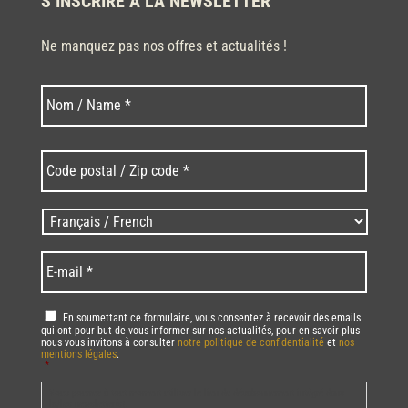
S’INSCRIRE À LA NEWSLETTER
Ne manquez pas nos offres et actualités !
Nom
Nom
*
Code
postal
/
Zip
Langues
code
/
*
*
Language
*
E-
mail
*
RGPD
*
En soumettant ce formulaire, vous consentez à recevoir des emails
qui ont pour but de vous informer sur nos actualités, pour en savoir plus
nous vous invitons à consulter
notre politique de confidentialité
et
nos
mentions légales
.
*
Vous pourrez à tout moment utiliser le lien de désabonnement intégré dans
la/les newsletter(s).