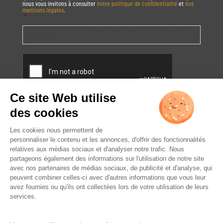
nous vous invitons à consulter
notre politique de confidentialité
et
nos
mentions légales
.
*
Vous pourrez à tout moment utiliser le lien de désabonnement intégré dans
la/les newsletter(s).
CAPTCHA
L’ABUS D’ALCOOL EST
DANGEREUX POUR LA SANTÉ.
À CONSOMMER AVEC