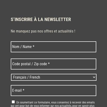
S’INSCRIRE À LA NEWSLETTER
Ne manquez pas nos offres et actualités !
Nom
Nom
*
Code
postal
/
Zip
Langues
code
/
*
*
Language
*
E-
mail
*
RGPD
*
En soumettant ce formulaire, vous consentez à recevoir des emails
qui ont pour but de vous informer sur nos actualités, pour en savoir plus