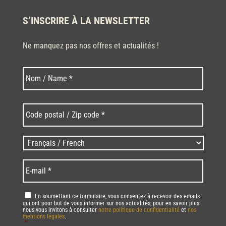
S’INSCRIRE À LA NEWSLETTER
Ne manquez pas nos offres et actualités !
Nom
Nom
*
Code
postal
/
Zip
Langues
code
/
*
*
Language
*
E-
mail
*
RGPD
*
En soumettant ce formulaire, vous consentez à recevoir des emails
qui ont pour but de vous informer sur nos actualités, pour en savoir plus
nous vous invitons à consulter
notre politique de confidentialité
et
nos
mentions légales
.
*