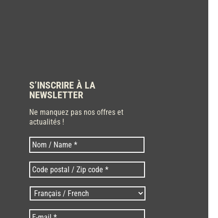
S’INSCRIRE À LA
NEWSLETTER
Ne manquez pas nos offres et
actualités !
Nom
Nom
*
Code
postal
/
Langues
Zip
/
code
Language
*
E-
*
*