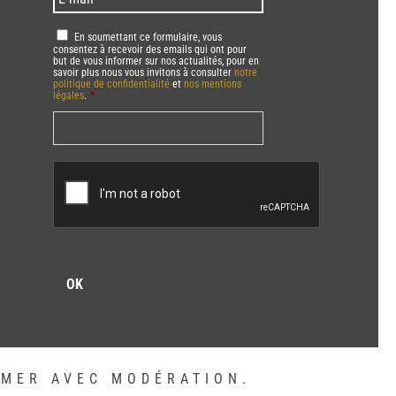
mail
*
RGPD
*
En soumettant ce formulaire, vous
consentez à recevoir des emails qui ont pour
but de vous informer sur nos actualités, pour en
savoir plus nous vous invitons à consulter
notre
politique de confidentialité
et
nos mentions
légales
.
*
Vous pourrez à tout moment utiliser le lien de
désabonnement intégré dans la/les newsletter(s).
CAPTCHA
MMER AVEC MODÉRATION.