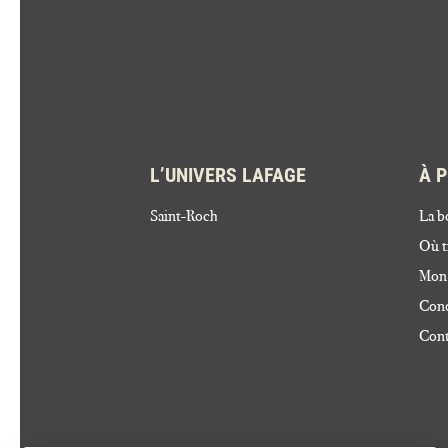
L’UNIVERS LAFAGE
À 
Saint-Roch
La b
Où t
Mon
Cond
Cont