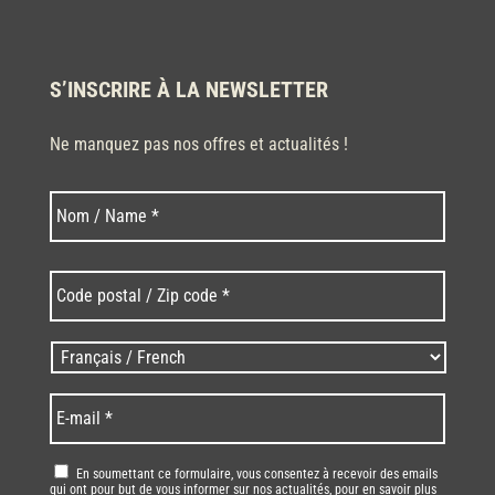
S’INSCRIRE À LA NEWSLETTER
Ne manquez pas nos offres et actualités !
Nom
Nom
*
Code
postal
/
Zip
Langues
code
/
*
*
Language
*
E-
mail
*
RGPD
*
En soumettant ce formulaire, vous consentez à recevoir des emails
qui ont pour but de vous informer sur nos actualités, pour en savoir plus