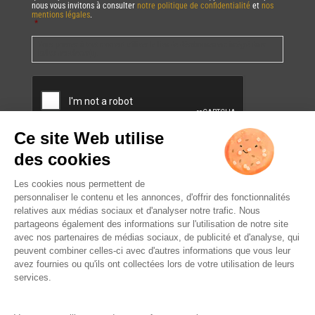
nous vous invitons à consulter
notre politique de confidentialité
et
nos
mentions légales
.
*
Vous pourrez à tout moment utiliser le lien de désabonnement intégré dans
la/les newsletter(s).
CAPTCHA
L’ABUS D’ALCOOL EST
DANGEREUX POUR LA SANTÉ.
À CONSOMMER AVEC